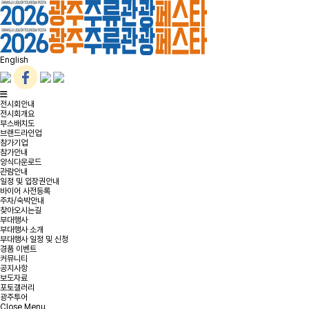
English
전시회안내
전시회개요
부스배치도
브랜드라인업
참가기업
참가안내
양식다운로드
관람안내
일정 및 입장권안내
바이어 사전등록
주차/숙박안내
찾아오시는길
부대행사
부대행사 소개
부대행사 일정 및 신청
경품 이벤트
커뮤니티
공지사항
보도자료
포토갤러리
광주투어
Close Menu